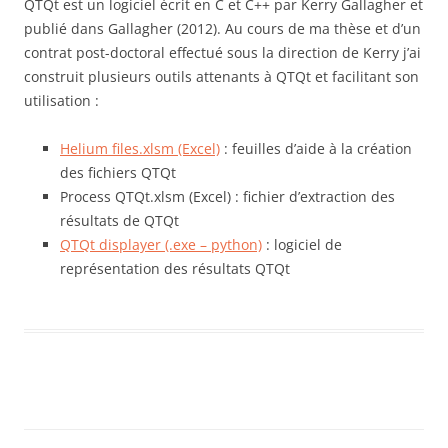
QTQt est un logiciel écrit en C et C++ par Kerry Gallagher et
publié dans Gallagher (2012). Au cours de ma thèse et d’un
contrat post-doctoral effectué sous la direction de Kerry j’ai
construit plusieurs outils attenants à QTQt et facilitant son
utilisation :
Helium files.xlsm (Excel)
: feuilles d’aide à la création
des fichiers QTQt
Process QTQt.xlsm (Excel) : fichier d’extraction des
résultats de QTQt
QTQt displayer (.exe – python)
: logiciel de
représentation des résultats QTQt