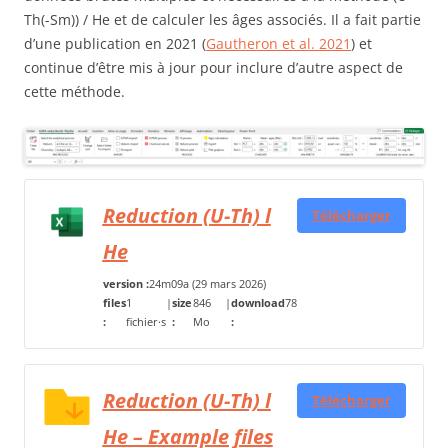
Th(-Sm)) / He et de calculer les âges associés. Il a fait partie
d’une publication en 2021 (
Gautheron et al. 2021
) et
continue d’être mis à jour pour inclure d’autre aspect de
cette méthode.
Reduction (U-Th) l
Télécharger
He
version :
24m09a (29 mars 2026)
files
1
|
size
846
|
download
78
:
fichier·s
:
Mo
:
Reduction (U-Th) l
Télécharger
He – Example files