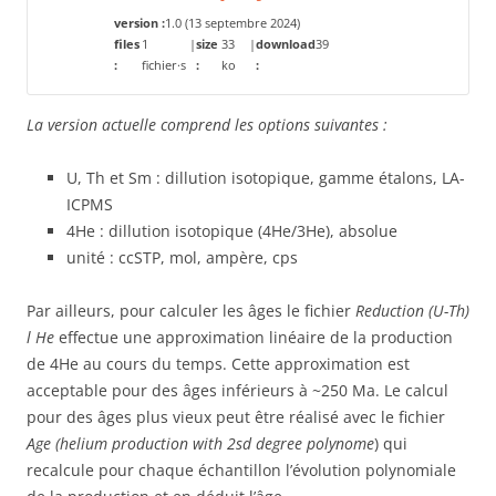
version :
1.0 (13 septembre 2024)
files
1
|
size
33
|
download
39
:
fichier·s
:
ko
:
La version actuelle comprend les options suivantes :
U, Th et Sm : dillution isotopique, gamme étalons, LA-
ICPMS
4He : dillution isotopique (4He/3He), absolue
unité : ccSTP, mol, ampère, cps
Par ailleurs, pour calculer les âges le fichier
Reduction (U-Th)
l He
effectue une approximation linéaire de la production
de 4He au cours du temps. Cette approximation est
acceptable pour des âges inférieurs à ~250 Ma. Le calcul
pour des âges plus vieux peut être réalisé avec le fichier
Age (helium production with 2sd degree polynome
) qui
recalcule pour chaque échantillon l’évolution polynomiale