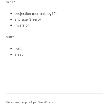
axes :
projection (normal, log10)
ancrage (à zero)
inversion
autre :
police
erreur
Fièrement propulsé par WordPress