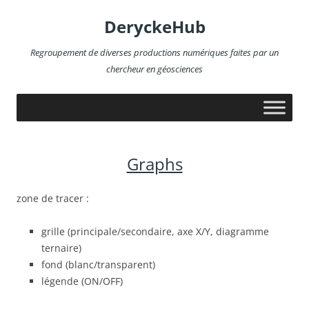
Aller
au
DeryckeHub
contenu
Regroupement de diverses productions numériques faites par un
chercheur en géosciences
Graphs
zone de tracer :
grille (principale/secondaire, axe X/Y, diagramme
ternaire)
fond (blanc/transparent)
légende (ON/OFF)